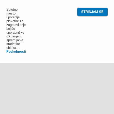
Spletno
STRINJAM SE
mesto
uporablja
piškotke za
zagotavljanje
boljše
uporabniške
izkušnje in
spremljanje
statistike
obiska.
-
Podrobnosti